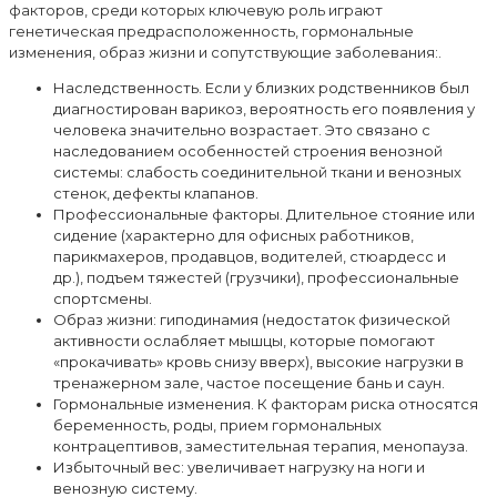
факторов, среди которых ключевую роль играют
генетическая предрасположенность, гормональные
изменения, образ жизни и сопутствующие заболевания:.
Наследственность. Если у близких родственников был
диагностирован варикоз, вероятность его появления у
человека значительно возрастает. Это связано с
наследованием особенностей строения венозной
системы: cлабость соединительной ткани и венозных
стенок, дефекты клапанов.
Профессиональные факторы. Длительное стояние или
сидение (характерно для офисных работников,
парикмахеров, продавцов, водителей, стюардесс и
др.), подъем тяжестей (грузчики), профессиональные
спортсмены.
Образ жизни: гиподинамия (недостаток физической
активности ослабляет мышцы, которые помогают
«прокачивать» кровь снизу вверх), высокие нагрузки в
тренажерном зале, частое посещение бань и саун.
Гормональные изменения. К факторам риска относятся
беременность, роды, прием гормональных
контрацептивов, заместительная терапия, менопауза.
Избыточный вес: увеличивает нагрузку на ноги и
венозную систему.