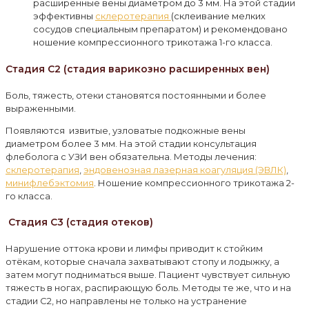
расширенные вены диаметром до 3 мм. На этой стадии
эффективны
склеротерапия
(склеивание мелких
сосудов специальным препаратом) и рекомендовано
ношение компрессионного трикотажа 1-го класса.
Стадия C2 (стадия варикозно расширенных вен)
Боль, тяжесть, отеки становятся постоянными и более
выраженными.
Появляются извитые, узловатые подкожные вены
диаметром более 3 мм. На этой стадии консультация
флеболога с УЗИ вен обязательна. Методы лечения:
склеротерапия
,
эндовенозная лазерная коагуляция (ЭВЛК)
,
минифлебэктомия
. Ношение компрессионного трикотажа 2-
го класса.
Стадия C3 (стадия отеков)
Нарушение оттока крови и лимфы приводит к стойким
отёкам, которые сначала захватывают стопу и лодыжку, а
затем могут подниматься выше. Пациент чувствует сильную
тяжесть в ногах, распирающую боль. Методы те же, что и на
стадии C2, но направлены не только на устранение