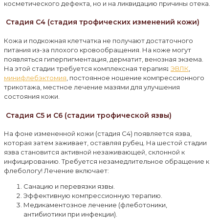
косметического дефекта, но и на ликвидацию причины отека.
Стадия C4 (стадия трофических изменений кожи)
Кожа и подкожная клетчатка не получают достаточного
питания из-за плохого кровообращения. На коже могут
появляться гиперпигментация, дерматит, венозная экзема.
На этой стадии требуется комплексная терапия
:
ЭВЛК
,
минифлебэктомия
, постоянное ношение компрессионного
трикотажа, местное лечение мазями для улучшения
состояния кожи.
Стадия C5 и C6 (стадии трофической язвы)
На фоне измененной кожи (стадия C4) появляется язва,
которая затем заживает, оставляя рубец. На шестой стадии
язва становится активной незаживающей, склонной к
инфицированию. Требуется незамедлительное обращение к
флебологу! Лечение включает:
Санацию и перевязки язвы.
Эффективную компрессионную терапию.
Медикаментозное лечение (флеботоники,
антибиотики при инфекции).