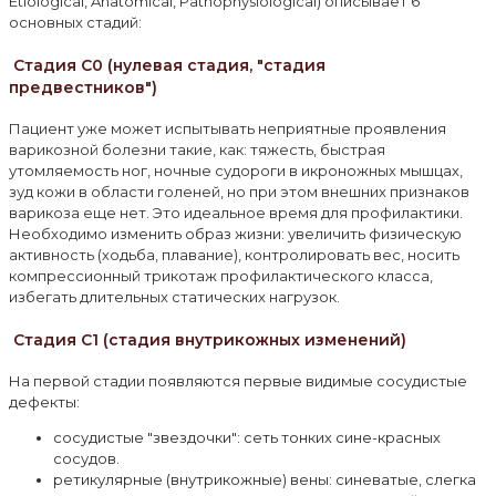
Etiological, Anatomical, Pathophysiological) описывает 6
основных стадий:
Стадия C0 (нулевая стадия, "стадия
предвестников")
Пациент уже может испытывать неприятные проявления
варикозной болезни такие, как: тяжесть, быстрая
утомляемость ног, ночные судороги в икроножных мышцах,
зуд кожи в области голеней, но при этом внешних признаков
варикоза еще нет. Это идеальное время для профилактики.
Необходимо изменить образ жизни: увеличить физическую
активность (ходьба, плавание), контролировать вес, носить
компрессионный трикотаж профилактического класса,
избегать длительных статических нагрузок.
Стадия C1 (стадия внутрикожных изменений)
На первой стадии появляются первые видимые сосудистые
дефекты:
сосудистые "звездочки": сеть тонких сине-красных
сосудов.
ретикулярные (внутрикожные) вены: синеватые, слегка