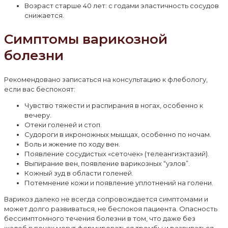
Возраст старше 40 лет: с годами эластичность сосудов
снижается.
Симптомы варикозной
болезни
Рекомендовано записаться на консультацию к флебологу,
если вас беспокоят:
Чувство тяжести и распирания в ногах, особенно к
вечеру.
Отеки голеней и стоп.
Судороги в икроножных мышцах, особенно по ночам.
Боль и жжение по ходу вен.
Появление сосудистых «сеточек» (телеангиэктазий).
Выпирание вен, появление варикозных “узлов”.
Кожный зуд в области голеней.
Потемнение кожи и появление уплотнений на голени.
Варикоз далеко не всегда сопровождается симптомами и
может долго развиваться, не беспокоя пациента. Опасность
бессимптомного течения болезни в том, что даже без
жалоб в венах могут формироваться тромбы и развиваться