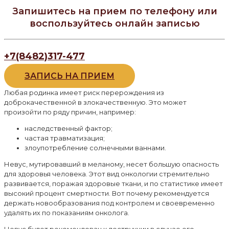
Запишитесь на прием по телефону или
воспользуйтесь онлайн записью
+7(8482)317-477
ЗАПИСЬ НА ПРИЕМ
Любая родинка имеет риск перерождения из
доброкачественной в злокачественную. Это может
произойти по ряду причин, например:
наследственный фактор;
частая травматизация;
злоупотребление солнечными ваннами.
Невус, мутировавший в меланому, несет большую опасность
для здоровья человека. Этот вид онкологии стремительно
развивается, поражая здоровые ткани, и по статистике имеет
высокий процент смертности. Вот почему рекомендуется
держать новообразования под контролем и своевременно
удалять их по показаниям онколога.
Невус будет рекомендован к деструкции в случае его