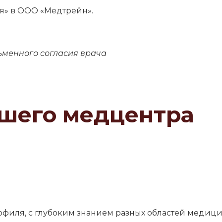
я» в ООО «Медтрейн».
ьменного согласия врача
шего медцентра
рофиля, с глубоким знанием разных областей меди