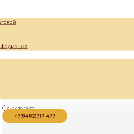
оговой
нформация
+7(8482)317-477