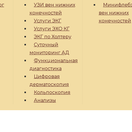
ог
УЗИ вен нижних
Минифлеб
конечностей
вен нижних
Услуги ЭКГ
конечностей
Услуги ЭХО КГ
ЭКГ по Холтеру
Суточный
мониторинг АД
Функциональная
диагностика
Цифровая
дерматоскопия
Кольпоскопия
Анализы