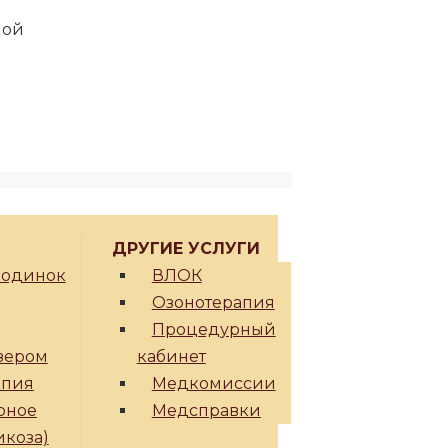
дной
ДРУГИЕ УСЛУГИ
родинок
ВЛОК
Озонотерапия
Процедурный
зером
кабинет
апия
Медкомиссии
рное
Медсправки
икоза)