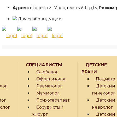
Адрес:
г.Тольятти, Молодежный б-р,13,
Режим 
Для слабовидящих
СПЕЦИАЛИСТЫ
ДЕТСКИЕ
Флеболог
ВРАЧИ
Офтальмолог
Педиатр
лог
Ревматолог
Детский
Маммолог
гинеколог
лог
Психотерапевт
Детский
ролог
Сосудистый
невролог
хирург
Детский