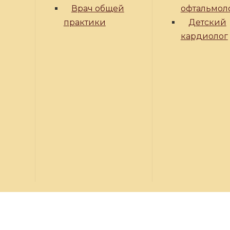
Врач общей
офтальмол
практики
Детский
кардиолог