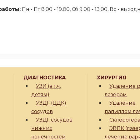
работы:
Пн - Пт 8.00 - 19.00, Сб 9.00 - 13.00, Вс - выхо
ДИАГНОСТИКА
ХИРУРГИЯ
УЗИ (в т.ч.
Удаление 
детям)
лазером
УЗДГ (ЦДК)
Удаление
сосудов
папиллом ла
УЗДГ сосудов
Склеротер
нижних
ЭВЛК (лазе
конечностей
лечение вар