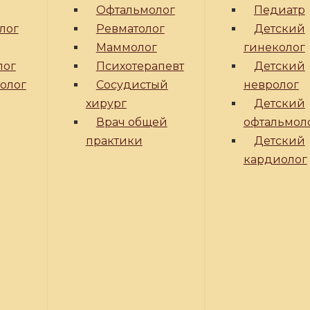
Офтальмолог
Педиатр
лог
Ревматолог
Детский
Маммолог
гинеколог
лог
Психотерапевт
Детский
ролог
Сосудистый
невролог
хирург
Детский
Врач общей
офтальмол
практики
Детский
кардиолог