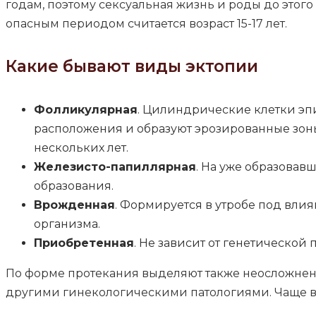
годам, поэтому сексуальная жизнь и роды до этог
опасным периодом считается возраст 15-17 лет.
Какие бывают виды эктопии
Фолликулярная
. Цилиндрические клетки эп
расположения и образуют эрозированные зоны
нескольких лет.
Железисто-папиллярная
. На уже образовав
образования.
Врожденная
. Формируется в утробе под вли
организма.
Приобретенная
. Не зависит от генетической
По форме протекания выделяют также неосложнен
другими гинекологическими патологиями. Чаще в