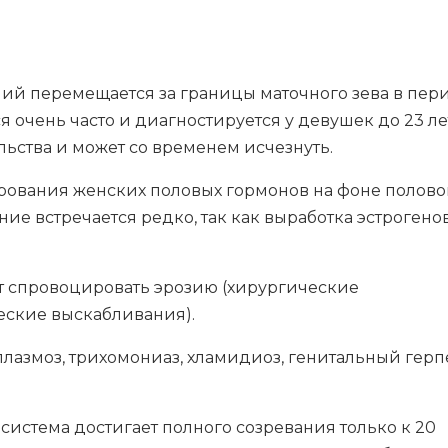
й перемещается за границы маточного зева в пер
я очень часто и диагностируется у девушек до 23 ле
льства и может со временем исчезнуть.
вания женских половых гормонов на фоне полово
ие встречается редко, так как выработка эстрогено
 спровоцировать эрозию (хирургические
еские выскабливания).
лазмоз, трихомониаз, хламидиоз, генитальный герп
истема достигает полного созревания только к 20