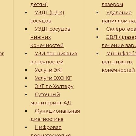
детям)
лазером
УЗДГ (ЦДК)
Удаление
сосудов
папиллом ла
УЗДГ сосудов
Склеротер
нижних
ЭВЛК (лазе
конечностей
лечение вар
ог
УЗИ вен нижних
Минифлеб
конечностей
вен нижних
Услуги ЭКГ
конечностей
Услуги ЭХО КГ
ЭКГ по Холтеру
Суточный
мониторинг АД
Функциональная
диагностика
Цифровая
дерматоскопия