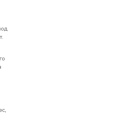
иод
т.
го
в
ес,