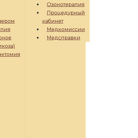
Озонотерапия
Процедурный
зером
кабинет
апия
Медкомиссии
рное
Медсправки
икоза)
эктомия